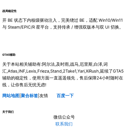
战局稳定性
开 BE 状态下内核级驱动注入，完美绕过 BE，适配 Win10/Win11
与 Steam/EPIC/R 星平台，支持传承 / 增强双版本与双 UI 切换。
GTA5辅助
关于本站相关辅助有:阿尔法,及时雨,战马,厄里斯,白泽,词
汇,Atlas,INF,Lexis,Frieza,Stand,2Take1,Yari,XiRush,延续了GTA5
辅助的稳定性，使用方面一直遥遥领先，售后保障24小时随时在
线，让你售后无忧无虑!
网站地图
|
聚合标签
|友情
连接
百度一下
关于我们
微信公众号
联系我们