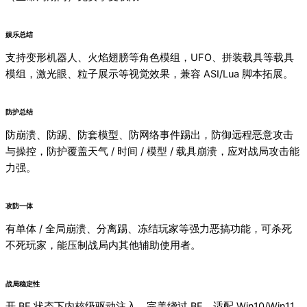
娱乐总结
支持变形机器人、火焰翅膀等角色模组，UFO、拼装载具等载具
模组，激光眼、粒子展示等视觉效果，兼容 ASI/Lua 脚本拓展。
防护总结
防崩溃、防踢、防套模型、防网络事件踢出，防御远程恶意攻击
与操控，防护覆盖天气 / 时间 / 模型 / 载具崩溃，应对战局攻击能
力强。
攻防一体
有单体 / 全局崩溃、分离踢、冻结玩家等强力恶搞功能，可杀死
不死玩家，能压制战局内其他辅助使用者。
战局稳定性
开 BE 状态下内核级驱动注入，完美绕过 BE，适配 Win10/Win11