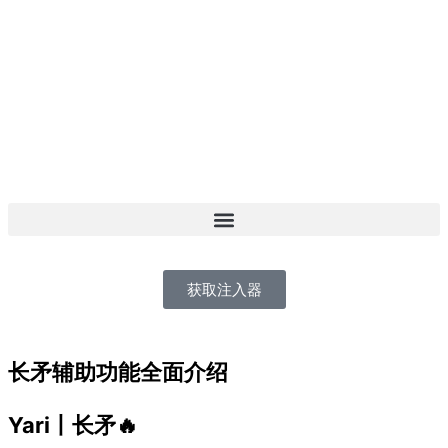
跳
至
内
容
获取注入器
长矛辅助功能全面介绍
Yari丨长矛🔥