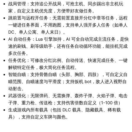
战局管理：支持追公开战局，可抢主机、同步踢出非主机玩
家，自定义主机优先度，方便带好友做任务。
跳前置与远程开任务：无需前置直接开分红中章等任务，远程
一键进任务界面，不用跑图，支持单人强开多人任务（如单人
DC、单人公寓、单人末日）。
AI 自动任务：Lua 引擎加持，AI 可全自动完成主流任务，是快
速的刷钱、刷等级助手，还有任务自动循环功能，能挂机完成
多次任务。
任务优化：可修改分红比例、自动传送、快速完成任务、一键
解锁特定任务，极大简化任务流程。
智能自瞄：支持骨骼自瞄（头部、胸部、四肢），可自定义自
瞄范围、自瞄速度与平滑度；支持扳机 bot，敌人进入视野自
动射击。
武器强化：无限弹药、无需换弹、轰炸子弹、火焰子弹、电击
子弹、重力枪、传送枪；支持伤害倍数自定义（1-100 倍）
生成游戏内所有载具（包括 DLC 载具、隐藏载具、稀有载
具），支持自定义车牌与颜色。