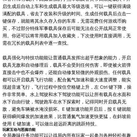
启生成后自动上车和生成载具最大等级选项，可以一键获得满级
满配的载具，省去了改装和升级的时间。生成任何载具后点击一
键保存，就能将其永久存入你的车库，无需花费任何游戏币购
买，不过部分特殊军事载具保存后可能无法在公开战局正常使
用。你还可以将常用载具加入收藏夹，下次使用时直接调用，无
需在冗长的载具列表中逐一查找。
载具强化与特技功能能让普通载具发挥出超乎想象的能力，开启
载具无敌和自动修理后，载具不会受到任何伤害，即使被火箭弹
直接击中也不会爆炸，还能自动修复轻微的外观损伤。任何载具
都可以开启载具飞行功能，配合氮气加速和最大速度调整，能实
现超音速飞行，飞行过程中按住空格键上升，左 Ctrl 键下降，操
作非常简单。水上驾驶和水下驾驶功能可以让所有载具在水面和
水下自由行驶，驾驶跑车在水下探索时，记得同时开启载具无
敌，避免车辆被水淹没损坏。E 键加速功能开启后，按 E 键就能
获得瞬间爆发的加速效果，比普通氮气加速更快更猛，在斜坡前
使用 E 键加速，可以做出超远距离的跳跃特技。
玩家互动与恶搞功能
全局趣味任务功能可以让战局内所有玩家一起参与各种轻松有趣