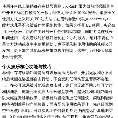
使用任何线上辅助都存在封号风险，XiRush 虽为目前增强版菜单
中开 BE 稳定性较高的一款，但仍无法保证 100% 安全。最安全的
使用方式是采用关 BE 注入法，在启动参数中添加
，
-nobattleye
此方式几乎不会被反作弊系统检测。如果选择开 BE 使用，务必仅
用小号娱乐，切勿在主账号开启任何辅助功能，同时避免连续长
时间使用，每次游戏时长最好控制在 2 小时以内。绝对不要在 R
星官方活动或赛事中使用辅助，也不要录制使用辅助的视频公开
发布，更不能向其他玩家炫耀或售卖辅助，这些行为都会大幅提
升封号概率。
个人娱乐核心功能与技巧
基础生存与移动功能是所有娱乐玩法的基础，开启无敌和永不通
缉后就能在洛圣都自由行动，不会受到任何伤害且警察不会追
击，在公开战局被其他玩家攻击时，先开启无敌再同步打开防炸
和防崩溃，就能完全免疫大部分恶意攻击。超级跳和闪现功能可
以大幅提升移动效率，超级跳能轻松跳上任何建筑，闪现则能瞬
间移动到准星指向的位置，两者配合使用效果更佳，先超级跳到
空中再使用闪现，可以实现比任何载具都更快的超远距离地图穿
越。XiRush 的特色烈焰之翅飞行功能开启后，角色背后会出现火