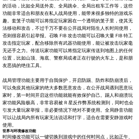
的活动，比如全局送外卖、全局跳伞、全局出租车工作等，这些
功能非常适合和朋友在私人战局使用，能带来很多独特的游戏乐
趣。套笼子功能可以将指定玩家困在一个透明的笼子里，使其无
法移动和攻击，不过千万不要在公开战局对陌生人长时间使用，
否则很容易引起举报。召唤 FIB 攻击功能可以召唤大量 FIB 特工
攻击指定玩家，配合移除所有武器功能使用，能让被攻击玩家毫
无还手之力。传送玩家功能可以将指定玩家传送到地图上的任何
位置，比如山顶、海底、警察局或者正在行驶的火车上，是和朋
友恶搞的绝佳工具。
战局管理功能主要用于自我保护，开启防踢、防炸和防崩溃后，
可以免疫其他玩家的绝大多数恶意攻击，在公开战局遇到恶意玩
家时，第一时间开启这些功能就能有效保护自己。踢人和崩溃玩
家功能风险极高，非常容易被 R 星反作弊系统检测到，同时也会
引发大量玩家举报，非必要情况下绝对不要使用。全局静音功能
可以让战局内所有玩家无法说话和打字，适合在需要安静游戏时
使用。
世界与环境修改功能
时间修改功能可以一键切换到游戏中的任何时间点，比如正午、