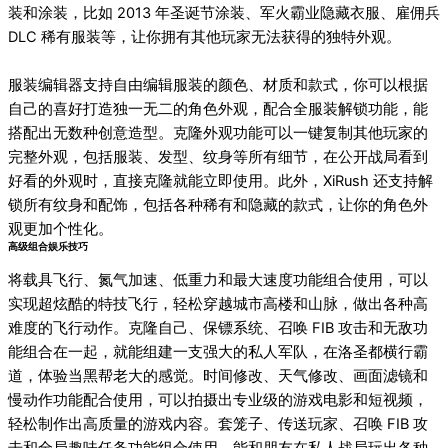
装和涂装，比如 2013 年圣诞节涂装、军火霸业隐藏衣服、雇佣兵
DLC 稀有服装等，让你拥有其他玩家无法获得的独特外观。
服装编辑器支持自由编辑服装的颜色、材质和款式，你可以根据
自己的喜好打造独一无二的角色外观，配合全服装解锁功能，能
搭配出无数种创意造型。克隆外观功能可以一键复制其他玩家的
完整外观，包括服装、发型、纹身等所有细节，在公开战局看到
好看的外观时，直接克隆就能立即使用。此外，XiRush 还支持解
锁所有纹身和配饰，包括各种稀有和隐藏的款式，让你的角色外
观更加个性化。
高级组合娱乐技巧
将载具飞行、氮气加速、低重力和最大速度功能组合使用，可以
实现超炫酷的特技飞行，轻松穿越城市高楼和山脉，做出各种高
难度的飞行动作。克隆自己、保镖系统、召唤 FIB 攻击和无敌功
能组合在一起，就能组建一支强大的私人军队，在洛圣都横行霸
道，体验当黑帮老大的感觉。时间修改、天气修改、画面滤镜和
慢动作功能配合使用，可以拍摄出专业级的游戏电影和短视频，
轻松制作出高质量的游戏内容。套笼子、传送玩家、召唤 FIB 攻
击和全局趣味任务功能组合使用，能和朋友在私人战局玩出各种