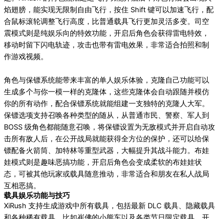
焰翅膀，能实现无限制自由飞行，按住 Shift 键可以加速飞行，配
合鼠标滚轮调整飞行高度，比普通载具飞行更加灵活多变。司空
震模式则是纯娱乐向的特效功能，开启后角色会获得雷电特效，
移动时留下闪电轨迹，攻击也带有雷电效果，非常适合拍照和制
作游戏视频。
角色与保镖系统能带来丰富的单人娱乐体验，克隆自己功能可以
生成多个与你一模一样的克隆体，这些克隆体会自动跟随并模仿
你的所有动作，配合保镖系统就能组建一支独特的克隆人大军。
保镖选项支持召唤各种类型的随从，从普通市民、警察、军人到
BOSS 级角色都能随意召唤，将保镖设置为无敌模式并开启自动攻
击所有敌人后，在公开战局就能获得全方位的保护，还可以给保
镖配备火箭筒、加特林等重型武器，大幅提升其战斗能力。布娃
娃模式则是趣味恶搞功能，开启后角色会变成柔软的布娃娃状
态，可被其他玩家或载具随意推动，非常适合和朋友在私人战局
互相恶搞。
载具娱乐功能与技巧
XiRush 支持生成游戏中所有载具，包括最新 DLC 载具、隐藏载具
和各种稀有载具，比如崔佛的小熊车以及各类节日限定载具，开