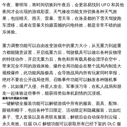
午夜、黎明等，将时间切换到午夜后，会更容易找到 UFO 和其他
夜间才会出现的游戏彩蛋。天气修改功能支持切换各种天气效
果，包括晴天、雨天、雷暴、雪天等，在洛圣都的下雪天驾驶跑
车漂移，或者在雷暴天拍摄震撼的闪电特效，都是非常不错的娱
乐体验。
重力调整功能可以自由改变游戏中的重力大小，从无重力到超重
力都能随意设置，开启低重力后，驾驶载具可以做出各种反物理
的特技动作，开启无重力后，角色和所有载具都会漂浮在空中，
带来完全不同的游戏体验。爆炸全局功能会在整个战局内制造大
规模爆炸，此功能风险极高，会导致战局内所有玩家同时举报，
绝对不要在公开战局使用。召唤事件功能可以触发各种随机事
件，比如僵尸入侵、外星人攻击、军事演习等，在私人战局和朋
友一起体验这些事件，能获得类似单机剧情的沉浸感。
服装与外观娱乐功能
一键解锁全服装功能可以解锁游戏中所有的服装、面具、配饰、
眼镜和帽子，包括各种节日限定、活动限定和隐藏服装，比如红
鼻子、雪人套装以及各类联名服装，解锁后会自动保存到云端，
永久有效。往届 DLC 解锁功能可以获取所有已经下架的 DLC 服