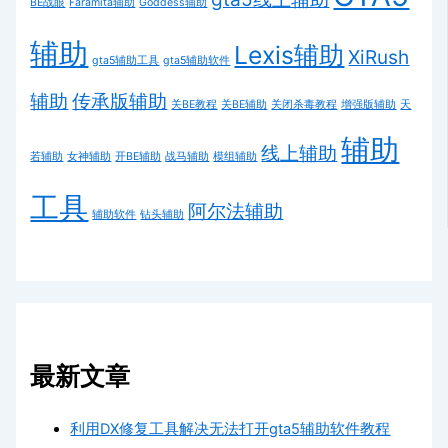
BE战眼
Faramita辅助
Goddess辅助
辅助
Lexis辅助
XiRush
gta5辅助工具
gta5辅助软件
辅助
传承版辅助
关BE教程
关BE辅助
关闭杀毒教程
增强版辅助
天
辅助
线上辅助
若辅助
女神辅助
开BE辅助
战马辅助
模组辅助
工具
阿尔法辅助
辅助软件
钻头辅助
最新文章
利用DX修复工具解决无法打开gta5辅助软件教程