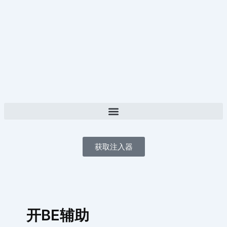
跳
至
内
容
获取注入器
开BE辅助