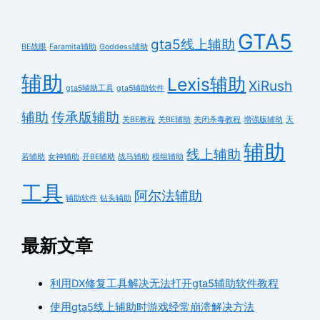
GTA5
gta5线上辅助
BE战眼
Faramita辅助
Goddess辅助
辅助
Lexis辅助
XiRush
gta5辅助工具
gta5辅助软件
辅助
传承版辅助
关BE教程
关BE辅助
关闭杀毒教程
增强版辅助
天
辅助
线上辅助
若辅助
女神辅助
开BE辅助
战马辅助
模组辅助
工具
阿尔法辅助
辅助软件
钻头辅助
最新文章
利用DX修复工具解决无法打开gta5辅助软件教程
使用gta5线上辅助时游戏经常崩溃解决方法