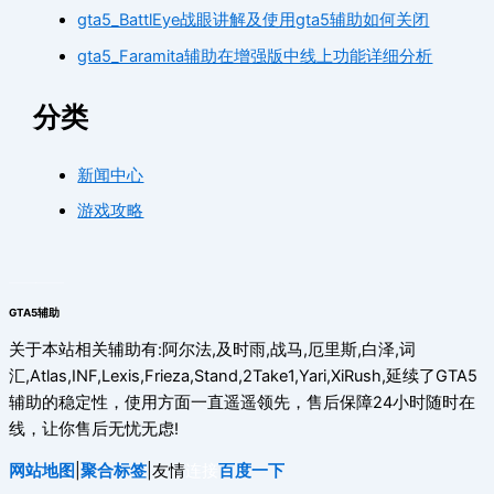
gta5_BattlEye战眼讲解及使用gta5辅助如何关闭
gta5_Faramita辅助在增强版中线上功能详细分析
分类
新闻中心
游戏攻略
GTA5辅助
关于本站相关辅助有:阿尔法,及时雨,战马,厄里斯,白泽,词
汇,Atlas,INF,Lexis,Frieza,Stand,2Take1,Yari,XiRush,延续了GTA5
辅助的稳定性，使用方面一直遥遥领先，售后保障24小时随时在
线，让你售后无忧无虑!
网站地图
|
聚合标签
|友情
连接
百度一下