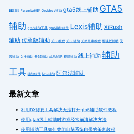
GTA5
gta5线上辅助
BE战眼
Faramita辅助
Goddess辅助
辅助
Lexis辅助
XiRush
gta5辅助工具
gta5辅助软件
辅助
传承版辅助
关BE教程
关BE辅助
关闭杀毒教程
增强版辅助
天
辅助
线上辅助
若辅助
女神辅助
开BE辅助
战马辅助
模组辅助
工具
阿尔法辅助
辅助软件
钻头辅助
最新文章
利用DX修复工具解决无法打开gta5辅助软件教程
使用gta5线上辅助时游戏经常崩溃解决方法
使用辅助工具如何关闭电脑系统自带的杀毒教程