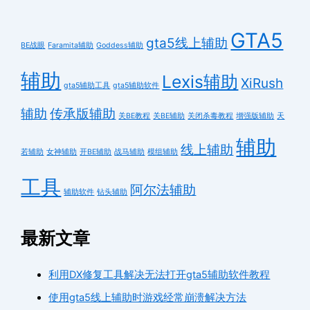
GTA5
gta5线上辅助
BE战眼
Faramita辅助
Goddess辅助
辅助
Lexis辅助
XiRush
gta5辅助工具
gta5辅助软件
辅助
传承版辅助
关BE教程
关BE辅助
关闭杀毒教程
增强版辅助
天
辅助
线上辅助
若辅助
女神辅助
开BE辅助
战马辅助
模组辅助
工具
阿尔法辅助
辅助软件
钻头辅助
最新文章
利用DX修复工具解决无法打开gta5辅助软件教程
使用gta5线上辅助时游戏经常崩溃解决方法