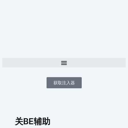
跳
至
内
容
获取注入器
关BE辅助