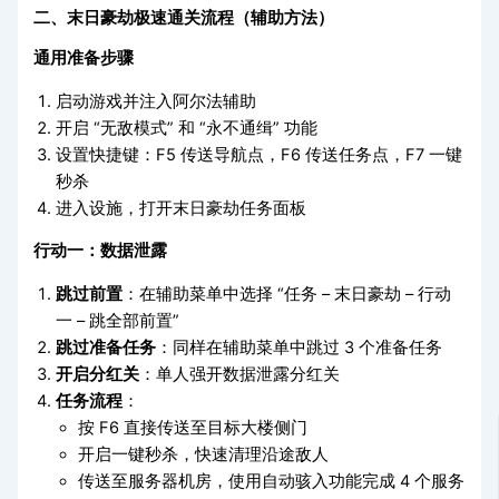
二、末日豪劫极速通关流程（辅助方法）
通用准备步骤
启动游戏并注入阿尔法辅助
开启 “无敌模式” 和 “永不通缉” 功能
设置快捷键：F5 传送导航点，F6 传送任务点，F7 一键
秒杀
进入设施，打开末日豪劫任务面板
行动一：数据泄露
跳过前置
：在辅助菜单中选择 “任务 – 末日豪劫 – 行动
一 – 跳全部前置”
跳过准备任务
：同样在辅助菜单中跳过 3 个准备任务
开启分红关
：单人强开数据泄露分红关
任务流程
：
按 F6 直接传送至目标大楼侧门
开启一键秒杀，快速清理沿途敌人
传送至服务器机房，使用自动骇入功能完成 4 个服务