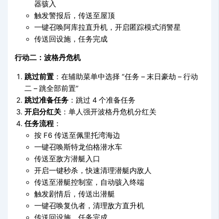
器骇入
触发警报后，传送至屋顶
一键召唤阿库拉直升机，开启匿踪模式消警星
传送回设施，任务完成
行动二：波格丹危机
跳过前置
：在辅助菜单中选择 “任务 – 末日豪劫 – 行动
二 – 跳全部前置”
跳过准备任务
：跳过 4 个准备任务
开启分红关
：单人强开波格丹危机分红关
任务流程
：
按 F6 传送至佩里托湾海边
一键召唤斯特龙伯格潜水车
传送至敌方潜艇入口
开启一键秒杀，快速清理潜艇内敌人
传送至潜艇控制室，自动骇入终端
触发剧情后，传送出潜艇
一键召唤复仇者，清理敌方直升机
传送回设施，任务完成