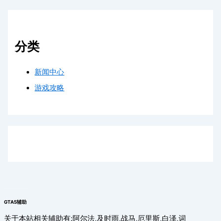
分类
新闻中心
游戏攻略
GTA5辅助
关于本站相关辅助有:阿尔法,及时雨,战马,厄里斯,白泽,词