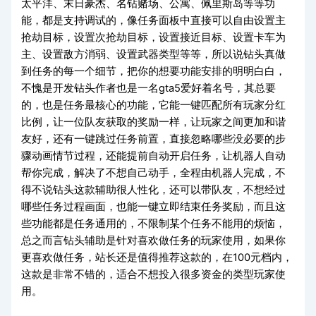
太平洋、末日豪杰、名钻赌场、公寓、佩里斯岛等等功
能，都是支持调试的，像任务面板中直接可以自由设置主
抢劫目标，设置次抢劫目标，设置接近目标、设置卡车为
主、设置敌方消弱、设置武器类型等等，所以说钻头真做
到任务的每一个细节，把你的想要功能安排的明明白白，
不愧是开发钻头作者也是一名gta5爱好着名号，其总要
的，也是任务最核心的功能，它能一键匹配所有玩家分红
比例，让一位队友获取的奖励一样，让玩家之间更加和谐
友好，还有一键跳过任务前置，直接忽略哪些没必要的步
骤动画情节过程，还能提前自动开启任务，让机器人自动
帮你完成，解决了不想自己动手，全程由机器人完成，不
得不说钻头这款辅助很人性化，还可以带队友，不想经过
哪些任务过程画面，也能一键立即结束任务奖励，而且这
些功能都是任务通用的，不限制某个任务不能用的烦恼，
总之而言钻头辅助是针对喜欢做任务的玩家使用，如果你
更喜欢做任务，站长还是值得推荐这款的，在100元档内，
这款是非常不错的，适合不想投入很多资金的类型玩家使
用。