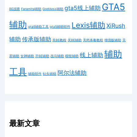
GTA5
gta5线上辅助
BE战眼
Faramita辅助
Goddess辅助
辅助
Lexis辅助
XiRush
gta5辅助工具
gta5辅助软件
辅助
传承版辅助
关BE教程
关BE辅助
关闭杀毒教程
增强版辅助
天
辅助
线上辅助
若辅助
女神辅助
开BE辅助
战马辅助
模组辅助
工具
阿尔法辅助
辅助软件
钻头辅助
最新文章